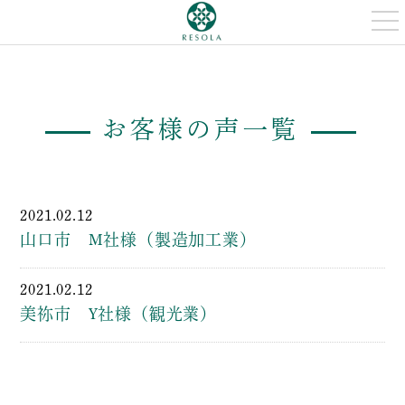
t
o
g
g
l
e
n
a
お客様の声一覧
v
i
g
a
t
i
o
2021.02.12
n
山口市 M社様（製造加工業）
2021.02.12
美祢市 Y社様（観光業）